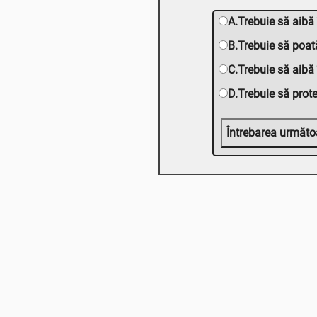
A.Trebuie să aibă 
B.Trebuie să poat
C.Trebuie să aibă
D.Trebuie să prote
Întrebarea următo