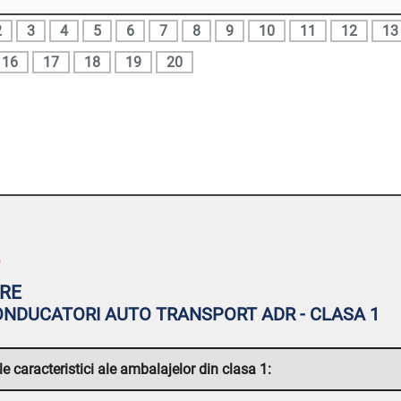
2
3
4
5
6
7
8
9
10
11
12
13
16
17
18
19
20
r
RE
NDUCATORI AUTO TRANSPORT ADR - CLASA 1
le caracteristici ale ambalajelor din clasa 1: