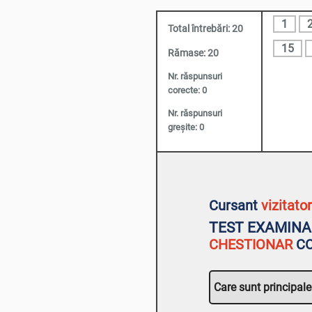
1
Total întrebări:
20
15
Rămase:
20
Nr. răspunsuri
corecte:
0
Nr. răspunsuri
greșite:
0
Cursant
vizitato
TEST EXAMINA
CHESTIONAR
CO
Care sunt principale