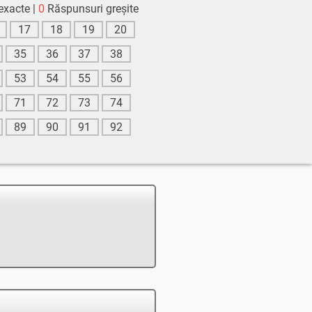
exacte
0
Răspunsuri greșite
17
18
19
20
35
36
37
38
53
54
55
56
71
72
73
74
89
90
91
92