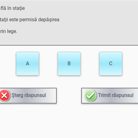
lă în staţie
staţii este permisă depăşirea
rin lege.
A
B
C
Șterg răspunsul
Trimit răspunsul