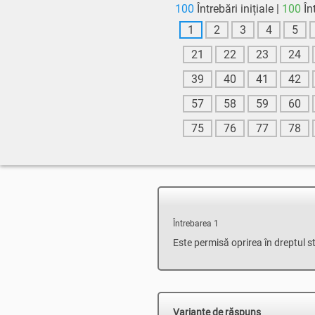
100
Întrebări inițiale
100
În
1
2
3
4
5
21
22
23
24
39
40
41
42
57
58
59
60
75
76
77
78
Întrebarea 1
Este permisă oprirea în dreptul s
Variante de răspuns