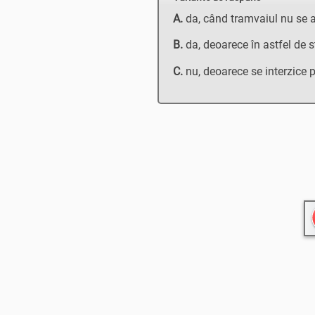
A.
da, când tramvaiul nu se af
B.
da, deoarece în astfel de 
C.
nu, deoarece se interzice p