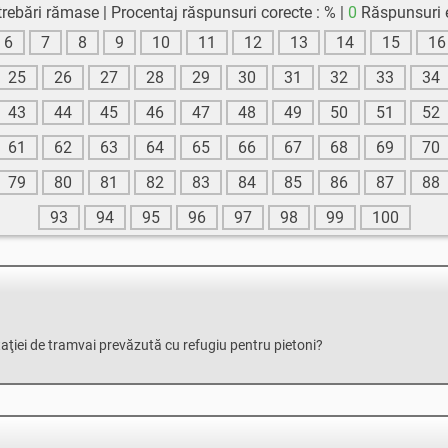
trebări rămase
Procentaj răspunsuri corecte :
%
0
Răspunsuri 
6
7
8
9
10
11
12
13
14
15
16
25
26
27
28
29
30
31
32
33
34
43
44
45
46
47
48
49
50
51
52
61
62
63
64
65
66
67
68
69
70
79
80
81
82
83
84
85
86
87
88
93
94
95
96
97
98
99
100
taţiei de tramvai prevăzută cu refugiu pentru pietoni?